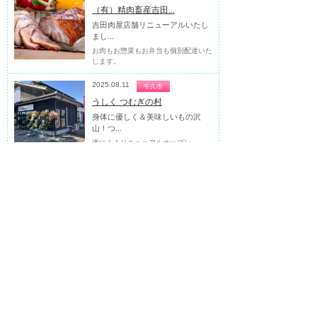
（有）精肉畜産吉田...
吉田肉屋店舗リニューアルいたし
まし...
お肉もお惣菜もお弁当も個別配達いた
します。
2025.08.11
牛久市
うしく つむぎの村
身体に優しく＆美味しいもの沢
山！つ...
遂に！！リニューアルオープン
2025.03.28
つくば市
株式会社 未来物語
株式会社未来物語は、IT導入補助
金支...
事業者に寄り添い未来を創る
2025.02.09
戸頭駅周辺
茨城県南の結婚相談...
地元で叶える理想の結婚♪ 21年で
400...
取手に“20年続く結婚相談所”がありま