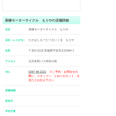
高橋モーターサイクル もりやの店舗詳細
高橋モーターサイクル もりや
店名
たかはしもーたーさいくる もりや
店名（ふりがな）
〒302-0118 茨城県守谷市立沢684-1
住所
立沢本田バス停目の前
アクセス
0297-48-2222
※ご予約・お問合せの
TEL
際に、スタッフへ「とねーがネット」を
見たとお伝え下さい
営業時間
定休日
平均予算