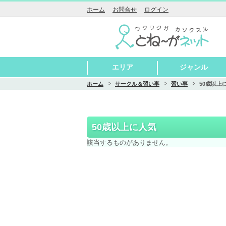
ホーム
お問合せ
ログイン
エリア
ジャンル
ホーム
サークル＆習い事
習い事
50歳以上
守谷市
取手市
つくばみらい市
つくば市
牛久市
守谷駅周辺
守谷中学校周辺
愛宕中学校周辺
けやき台中学校周辺
御所ケ丘中学校周辺
取手駅周辺
藤代駅周辺
戸頭中学校周辺
永山中学校周辺
取手第一中学校周辺
東京芸大周辺
取手第二中学校周辺
聖徳女子中学校周辺
藤代中学校周辺
藤代南中学校周辺
江戸川学園取手中学
戸頭駅周辺
伊奈中学校周辺
伊奈東中学校周辺
谷和原中学校周辺
小絹中学校周辺
みらい平駅周辺
グルメ
お酒
美容とおしゃれ
おしゃれ雑貨
ペット
福祉
校周辺
50歳以上に人気
該当するものがありません。