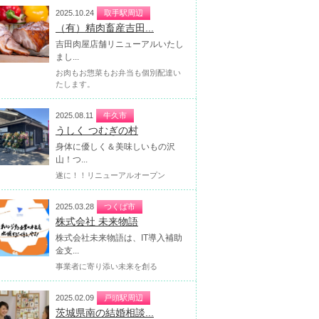
2025.10.24
取手駅周辺
（有）精肉畜産吉田...
吉田肉屋店舗リニューアルいたし
まし...
お肉もお惣菜もお弁当も個別配達い
たします。
2025.08.11
牛久市
うしく つむぎの村
身体に優しく＆美味しいもの沢
山！つ...
遂に！！リニューアルオープン
2025.03.28
つくば市
株式会社 未来物語
株式会社未来物語は、IT導入補助
金支...
事業者に寄り添い未来を創る
2025.02.09
戸頭駅周辺
茨城県南の結婚相談...