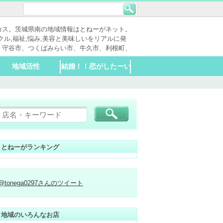
カス。茨城県南の地域情報はとねーがネット。
クル,福祉,悩み,美容と美味しいをリアルに発
、守谷市、つくばみらい市、牛久市、利根町、
地域活性
結婚！！恋がしたーい
子供
大人
喫煙OK
喫煙NG
20時以降もやってる
喫煙NG
分煙
喫煙OK
20時以降もやってる
老人福祉
障害者福祉施設
公共施設
市民活動団体
生涯現役
デイサービス
警察、消防
役所系
出会いの場
パーティー・イベン
お店
お店
ト
とねーがランキング
@tonega0297さんのツイート
地域のいろんなお店