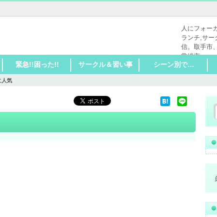
人にフォー
ランチ,サー
信。取手市
常総市
緊急!!困った!!
サークル＆習い事
シーン別で…
に人気
和食●寿司
洋食
中華
アジア系、カレー
ラーメン
イタリアン
フレンチ
パン
カフェ●喫茶店
焼肉●ステーキ
スイーツ
ファストフード
テイクアウト
ビストロ●バー
ワイン
日本酒
洋酒
焼酎
居酒屋
髪
爪、まつげ、ボディ
洋服
公共施設
自分磨き
生活の悩み
ペットの悩み
家のトラブル
乗り物のトラブル
パソコンのトラブル
家電のトラブル
リペア（修理）
今日は何もしたくな
和スイーツ
洋スイーツ
自分の悩み
子供の悩み
家庭の悩み
仕事の悩み
地域の悩み
車
バイク、自転車
学習塾
サークル
習い事
スポーツ全般
子供の習い事
大人の習い事
体を動かす
親子の習い事
50歳以上に人気
家族で楽しく
ママ会どうしまし
いっぱい体を動かし
ガッツリ系の気分
今日は決めたい！素
仲間とワイワイした
一人で気楽にカフェ
女性一人でも気軽に
高齢者も安心バリア
思う存分ネットがし
22時以降もやってる
これぞ穴場
外でちょっと事務処
い！
ょ？
たい
敵な思い出作りに…
い！
気分
行ける
フリー
たい
お店
理気分