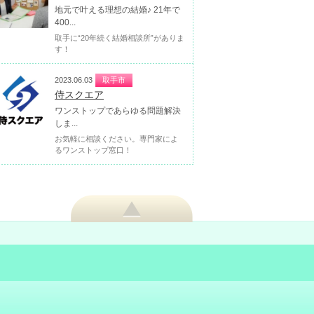
地元で叶える理想の結婚♪ 21年で
400...
取手に“20年続く結婚相談所”がありま
す！
2023.06.03
取手市
侍スクエア
ワンストップであらゆる問題解決
しま...
お気軽に相談ください。専門家によ
るワンストップ窓口！