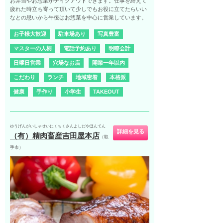
お弁当やお惣菜がテイクアウトできます。仕事を終えて
疲れた時立ち寄って頂いて少しでもお役に立てたらいい
なとの思いから午後はお惣菜を中心に営業しています。
お子様大歓迎
駐車場あり
写真豊富
マスターの人柄
電話予約あり
明瞭会計
日曜日営業
穴場なお店
開業一年以内
こだわり
ランチ
地域密着
本格派
健康
手作り
小学生
TAKEOUT
ゆうげんがいしゃせいにくちくさんよしだやほんてん
詳細を見る
（有）精肉畜産吉田屋本店
（取
手市）