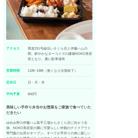
アクセス
県道251号線沿いさくら荘と伊藤ハムの
間。鮮やかなターコイズの建物NOKO美容
室となり。裏に駐車場有
営業時間
11時~18時（無くなり次第終了）
定休日
日・月・木
平均予算
800円
美味しい手作り弁当やお惣菜をご家族で食べていた
だきたい
ゆめみ野の伊藤ハム取手工場からさくら荘に向かう右
側、NOKO美容室の隣に可愛らしい外観のテイクアウト
専門森の台所がオープン。すべてが手作りの体に嬉しい