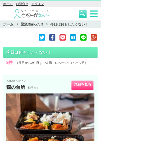
ホーム
お問合せ
ログイン
ホーム
緊急!!困った!!
今日は何もしたくない！
今日は何もしたくない！
2件
1件目から2件目まで表示 (1ページ中1ページ目)
もりのだいどころ
詳細を見る
森の台所
（取手市）