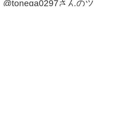
@tonega0297さんのツ
イート
地域のいろんなお店
2025.10.24
取手駅周辺
（有）精肉畜産吉田...
吉田肉屋店舗リニューアルいたし
まし...
お肉もお惣菜もお弁当も個別配達いた
します。
2025.08.11
牛久市
うしく つむぎの村
身体に優しく＆美味しいもの沢
山！つ...
遂に！！リニューアルオープン
2025.03.28
つくば市
株式会社 未来物語
株式会社未来物語は、IT導入補助
金支...
事業者に寄り添い未来を創る