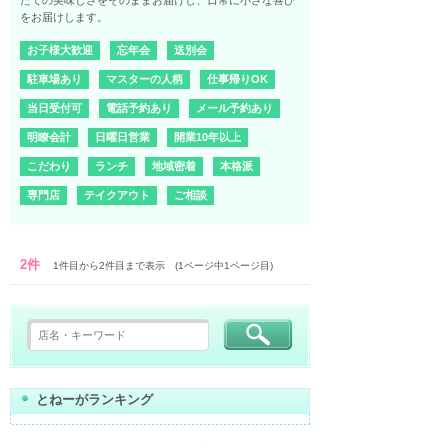
たての美味しさをそのままお届けし、日常に小さな喜び
をお届けします。
お子様大歓迎
忘年会
送別会
駐車場あり
マスターの人柄
仕事帰りOK
当日受付可
電話予約あり
メール予約あり
明瞭会計
日曜日営業
開業10年以上
こだわり
ランチ
地域密着
本格派
専門店
テイクアウト
ご相談
2件
1件目から2件目まで表示 (1ページ中1ページ目)
とねーがランキング