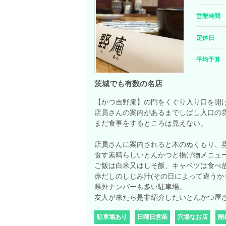
営業時間
定休日
平均予算
茨城でも有数の名店
【かつ吉野庵】の門をくぐり入り口を開
店員さんの案内があるまでしばし入口の
まだ食事をするところは見えない。
店員さんに案内されると木のぬくもり、
食す素晴らしいとんかつと揚げ物メニュ
ご飯は白米又はしそ飯、キャベツは食べ
赤だしのしじみ汁(その日によって違うか
県外ナンバーも多い駐車場。
友人が来たら是非紹介したいとんかつ屋
駐車場あり
日曜日営業
穴場なお店
開