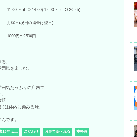
11:00 ～ (L.O.14:00) 17:00 ～ (L.O.20:45)
月曜日(祝日の場合は翌日)
1000円〜2500円
ける。
雰囲気を楽しむ。
雰囲気たっぷりの店内で
ー。
放題、
も)は体内に染みる味。
さんです。
業10年以上
こだわり
お箸で食べれる
本格派