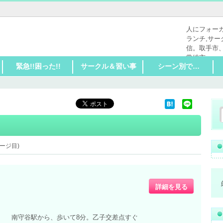
人にフォー
ランチ,サー
信。取手市
常総市
緊急!!困った!!
サークル＆習い事
シーン別で…
和食●寿司
洋食
中華
アジア系、カレー
ラーメン
イタリアン
フレンチ
パン
カフェ●喫茶店
焼肉●ステーキ
スイーツ
ファストフード
テイクアウト
ビストロ●バー
ワイン
日本酒
洋酒
焼酎
居酒屋
髪
爪、まつげ、ボディ
洋服
公共施設
自分磨き
生活の悩み
ペットの悩み
家のトラブル
乗り物のトラブル
パソコンのトラブル
家電のトラブル
リペア（修理）
今日は何もしたくな
和スイーツ
洋スイーツ
自分の悩み
子供の悩み
家庭の悩み
仕事の悩み
地域の悩み
車
バイク、自転車
学習塾
サークル
習い事
スポーツ全般
子供の習い事
大人の習い事
体を動かす
親子の習い事
50歳以上に人気
家族で楽しく
ママ会どうしまし
いっぱい体を動かし
ガッツリ系の気分
今日は決めたい！素
仲間とワイワイした
一人で気楽にカフェ
女性一人でも気軽に
高齢者も安心バリア
思う存分ネットがし
22時以降もやってる
これぞ穴場
外でちょっと事務処
い！
ょ？
たい
敵な思い出作りに…
い！
気分
行ける
フリー
たい
お店
理気分
ージ目)
詳細を見る
南守谷駅から、歩いて8分。乙子交差点すぐ