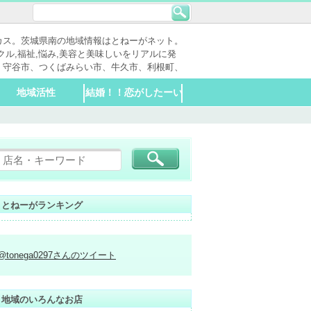
カス。茨城県南の地域情報はとねーがネット。
クル,福祉,悩み,美容と美味しいをリアルに発
、守谷市、つくばみらい市、牛久市、利根町、
地域活性
結婚！！恋がしたーい
子供
大人
喫煙OK
喫煙NG
20時以降もやってる
喫煙NG
分煙
喫煙OK
20時以降もやってる
老人福祉
障害者福祉施設
公共施設
市民活動団体
生涯現役
デイサービス
警察、消防
役所系
出会いの場
パーティー・イベン
お店
お店
ト
とねーがランキング
@tonega0297さんのツイート
地域のいろんなお店