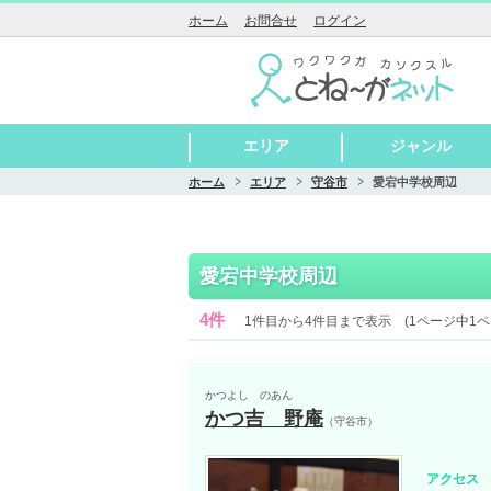
ホーム
お問合せ
ログイン
エリア
ジャンル
ホーム
エリア
守谷市
愛宕中学校周辺
守谷市
取手市
つくばみらい市
つくば市
牛久市
守谷駅周辺
守谷中学校周辺
愛宕中学校周辺
けやき台中学校周辺
御所ケ丘中学校周辺
取手駅周辺
藤代駅周辺
戸頭中学校周辺
永山中学校周辺
取手第一中学校周辺
東京芸大周辺
取手第二中学校周辺
聖徳女子中学校周辺
藤代中学校周辺
藤代南中学校周辺
江戸川学園取手中学
戸頭駅周辺
伊奈中学校周辺
伊奈東中学校周辺
谷和原中学校周辺
小絹中学校周辺
みらい平駅周辺
グルメ
お酒
美容とおしゃれ
おしゃれ雑貨
ペット
福祉
校周辺
愛宕中学校周辺
4件
1件目から4件目まで表示 (1ページ中1ペ
かつよし のあん
かつ吉 野庵
（守谷市）
アクセス