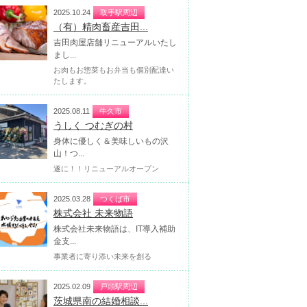
2025.10.24
取手駅周辺
（有）精肉畜産吉田...
吉田肉屋店舗リニューアルいたし
まし...
お肉もお惣菜もお弁当も個別配達い
たします。
2025.08.11
牛久市
うしく つむぎの村
身体に優しく＆美味しいもの沢
山！つ...
遂に！！リニューアルオープン
2025.03.28
つくば市
株式会社 未来物語
株式会社未来物語は、IT導入補助
金支...
事業者に寄り添い未来を創る
2025.02.09
戸頭駅周辺
茨城県南の結婚相談...