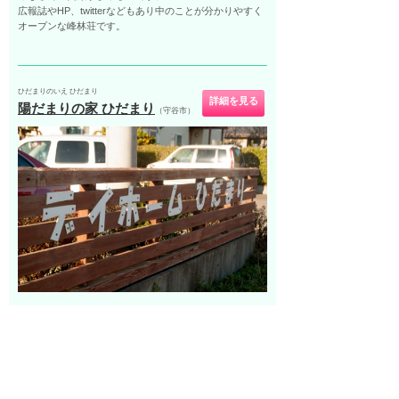
広報誌やHP、twitterなどもあり中のことが分かりやすく
オープンな峰林荘です。
ひだまりのいえ ひだまり
詳細を見る
陽だまりの家 ひだまり
（守谷市）
アクセス
県道46号線沿い野木崎郵便局すぐ
営業時間
8:00-16:00 利用延長あり
定休日
要確認