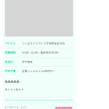
アクセス
つくばエクスプレス守谷駅徒歩10分
営業時間
10:00～21:00＜最終受付20:00＞
定休日
年中無休
平均予算
定番ジェルネイル4300円〜
あああああ
あｓｄｓあさｄ
きくちさいくる もりや