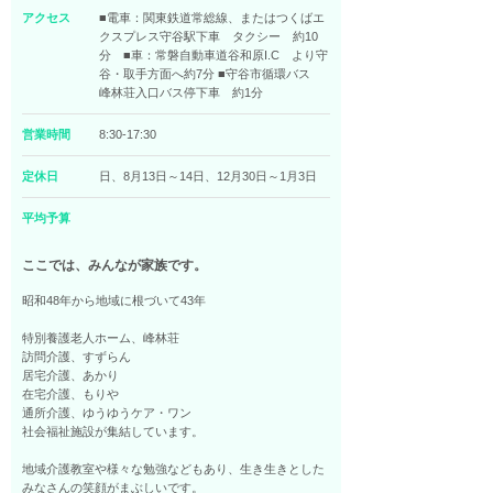
アクセス
■電車：関東鉄道常総線、またはつくばエ
クスプレス守谷駅下車 タクシー 約10
分 ■車：常磐自動車道谷和原I.C より守
谷・取手方面へ約7分 ■守谷市循環バス
峰林荘入口バス停下車 約1分
営業時間
8:30-17:30
定休日
日、8月13日～14日、12月30日～1月3日
平均予算
ここでは、みんなが家族です。
昭和48年から地域に根づいて43年
特別養護老人ホーム、峰林荘
訪問介護、すずらん
居宅介護、あかり
在宅介護、もりや
通所介護、ゆうゆうケア・ワン
社会福祉施設が集結しています。
地域介護教室や様々な勉強などもあり、生き生きとした
みなさんの笑顔がまぶしいです。