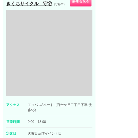
詳細を見る
きくちサイクル 守谷
（守谷市）
アクセス
モコバスAルート（百合ケ丘二丁目下車 徒
歩5分
営業時間
9:00～18:00
定休日
火曜日及びイベント日