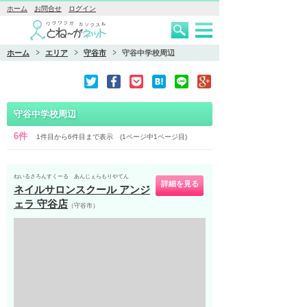
ホーム
お問合せ
ログイン
ホーム
エリア
守谷市
守谷中学校周辺
守谷中学校周辺
6件
1件目から6件目まで表示 (1ページ中1ページ目)
ねいるさろんすくーる あんじぇらもりやてん
詳細を見る
ネイルサロンスクール アンジ
ェラ 守谷店
（守谷市）