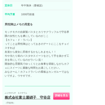
定休日
年中無休（要確認）
平均予算
1000円前後
男性陣はメモの用意を
モッチモチの自家製パスタとカリサクワッフルで守谷界
隈の女性たちを虜にしているのがここ
【カフェ・ド・ラパン】
ってことは男性陣はとっておきのデートにここをチョイ
スすれば
友達から彼女に昇格するかもしれません！！
今や当たり前のパスタやスイーツをけして手を抜かず工
夫を常にしているのがラパン流！
開放的な雰囲気でゆっくりとお食事を堪能しながらカフ
ェにスイーツに素敵な時間をお過ごしください。
みなさ〜ん！カフェドラパンの看板はカンガルーではな
いですよ。ウサギです。
ふじやがらす もりやてん
詳細を見る
株式会社富士屋硝子 守谷店
（守谷市）