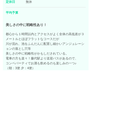
定休日
無休
平均予算
美しさの中に戦略性あり！
都心から１時間以内とアクセスがよく全体の高低差が３
メートルとほぼフラットなコースだが
川が流れ、池をふんだんに配置し細かいアンジュレーシ
ョンの落とし穴等
美しさの中に戦略性がかもしだされている。
電車の方も楽々！藤代駅より送迎バスがあるので、
コンペパーティでお酒も飲めるのも楽しみの一つ♪
（朝：3便 夕：4便）
4件
1件目から4件目まで表示 (1ページ中1ページ目)
とねーがランキング