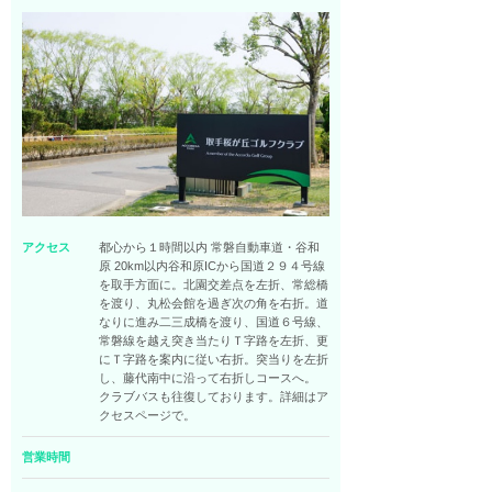
アクセス
都心から１時間以内 常磐自動車道・谷和
原 20km以内谷和原ICから国道２９４号線
を取手方面に。北園交差点を左折、常総橋
を渡り、丸松会館を過ぎ次の角を右折。道
なりに進み二三成橋を渡り、国道６号線、
常磐線を越え突き当たりＴ字路を左折、更
にＴ字路を案内に従い右折。突当りを左折
し、藤代南中に沿って右折しコースへ。
クラブバスも往復しております。詳細はア
クセスページで。
営業時間