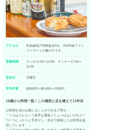
アクセス
常総線稲戸井駅徒歩5分。294号線ファミ
リーマートの裏の方です。
営業時間
ランチ11:30〜14:00 ディナー17:00〜
22:00
定休日
月曜日
平均予算
昼800円〜夜1000〜2500円
18歳から料理一筋！この場所に店を構えて12年目
お料理を頂けば感じることができる丁寧さ。
『うちはコレという派手な看板メニューはないけれど一
つ一つしっかりと手作りし、自分で納得したお料理を提
供しています。』