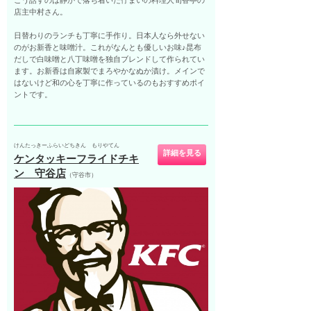
こう話すのは静かで落ち着いた佇まいの料理人旬香亭の
店主中村さん。
日替わりのランチも丁寧に手作り。日本人なら外せない
のがお新香と味噌汁。これがなんとも優しいお味♪昆布
だしで白味噌と八丁味噌を独自ブレンドして作られてい
ます。お新香は自家製でまろやかなぬか漬け。メインで
はないけど和の心を丁寧に作っているのもおすすめポイ
ントです。
けんたっきーふらいどちきん もりやてん
詳細を見る
ケンタッキーフライドチキ
ン 守谷店
（守谷市）