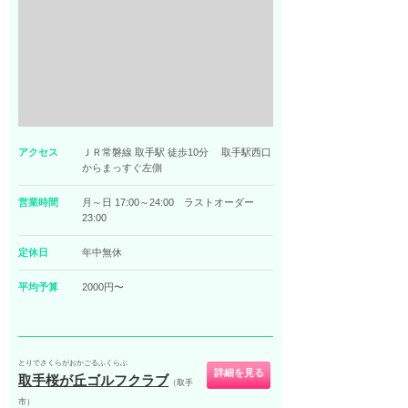
アクセス
ＪＲ常磐線 取手駅 徒歩10分 取手駅西口
からまっすぐ左側
営業時間
月～日 17:00～24:00 ラストオーダー
23:00
定休日
年中無休
平均予算
2000円〜
とりでさくらがおかごるふくらぶ
詳細を見る
取手桜が丘ゴルフクラブ
（取手
市）