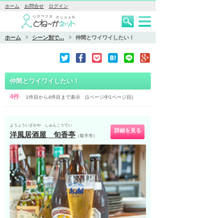
ホーム
お問合せ
ログイン
ホーム
シーン別で…
仲間とワイワイしたい！
仲間とワイワイしたい！
4件
1件目から4件目まで表示 (1ページ中1ページ目)
ようふういざかや しゅんこうてい
詳細を見る
洋風居酒屋 旬香亭
（取手市）